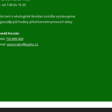
: od 7.00 do 15.30
tvrzení o ekologické likvidaci vozidla vystavujeme
jpozději půl hodiny před koncem provozní doby.
máš Kocián
bil:
730 899 409
mail:
autovraky@barko.cz