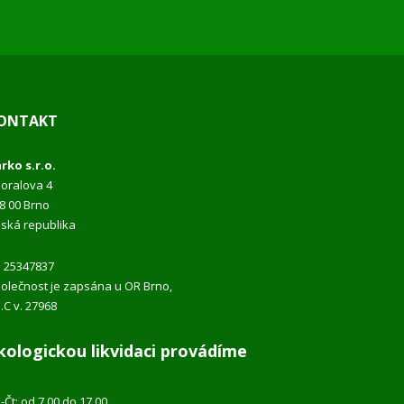
ONTAKT
rko s.r.o.
oralova 4
8 00 Brno
ská republika
:
25347837
olečnost je zapsána u OR Brno,
.C v. 27968
kologickou likvidaci provádíme
-Čt: od 7.00 do 17.00