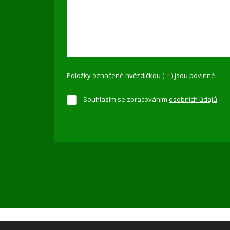
Položky označené hvězdičkou (
*
) jsou povinné.
Souhlasím se zpracováním
osobních údajů
.
Souhlasím
se
zpracováním
Formulář
osobních
údajů
.
se
nepodařilo
odeslat.