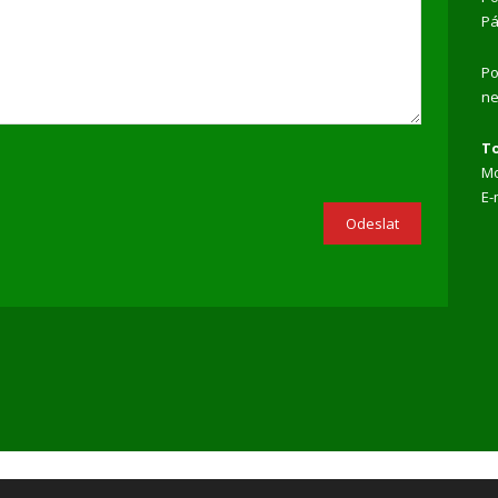
Pá
Po
ne
To
Mo
E-
Odeslat