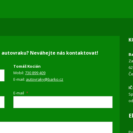
K
h autovraku? Neváhejte nás kontaktovat!
Ba
Za
Tomáš Kocián
62
Mobil:
730 899 409
Če
E-mail:
autovraky@barko.cz
IČ
E-mail
*
Sp
od
E
Po