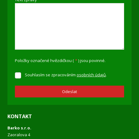
Položky označené hvězdičkou (
*
) jsou povinné.
Souhlasím se zpracováním
osobních údajů
.
Souhlasím
se
zpracováním
Odeslat
osobních
údajů
.
Formulář
se
KONTAKT
nepodařilo
Barko s.r.o.
odeslat.
Zaoralova 4