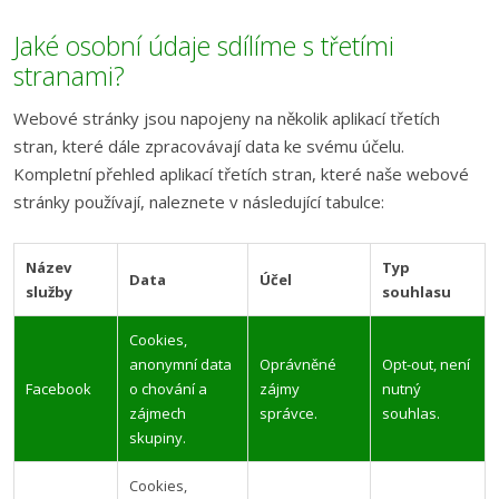
Jaké osobní údaje sdílíme s třetími
stranami?
Webové stránky jsou napojeny na několik aplikací třetích
stran, které dále zpracovávají data ke svému účelu.
Kompletní přehled aplikací třetích stran, které naše webové
stránky používají, naleznete v následující tabulce:
Název
Typ
Data
Účel
služby
souhlasu
Cookies,
anonymní data
Oprávněné
Opt-out, není
Facebook
o chování a
zájmy
nutný
zájmech
správce.
souhlas.
skupiny.
Cookies,