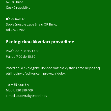
628 00 Brno
Česká republika
IČ:
25347837
Společnost je zapsána u OR Brno,
od.C v. 27968
Ekologickou likvidaci provádíme
Po-Čt: od 7.00 do 17.00
Pá: od 7.00 do 15.30
Potvrzení o ekologické likvidaci vozidla vystavujeme nejpozději
půl hodiny před koncem provozní doby.
Tomáš Kocián
Mobil:
730 899 409
E-mail:
autovraky@barko.cz