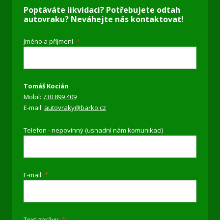
Poptáváte likvidaci? Potřebujete odtah
autovraku? Neváhejte nás kontaktovat!
Jméno a příjmení
*
Tomáš Kocián
Mobil:
730 899 409
E-mail:
autovraky@barko.cz
Telefon - nepovinný (usnadní nám komunikaci)
E-mail
*
Text zprávy
*