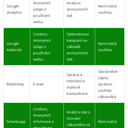
Anonymní
Analýza
Google
Není nutný
údaje o
anonymních
analytics
souhlas.
používání
dat.
webu.
Cookies,
Optimalizace
Anonymní
kampaní na
Google
Není nutný
údaje o
základě
Adwords
souhlas.
používání
anonymních
webu.
dat.
Oprávněné
Správa a
zájmy
odeslání e-
Mailchimp
E-mail
správce,
mailové
souhlas
komunikace.
zákazníka.
Cookies,
Analýza dat o
Anonymní
chování
Smartsupp
informace o
Není nutný.
zákazníka na
chování na