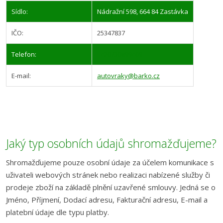
Sídlo:
Nádražní 598, 664 84 Zastávka
IČO:
25347837
Telefon:
+420730899409
E-mail:
autovraky@barko.cz
Jaký typ osobních údajů shromažďujeme?
Shromažďujeme pouze osobní údaje za účelem komunikace s
uživateli webových stránek nebo realizaci nabízené služby či
prodeje zboží na základě plnění uzavřené smlouvy. Jedná se o
Jméno, Příjmení, Dodací adresu, Fakturační adresu, E-mail a
platební údaje dle typu platby.